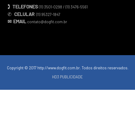
TELEFONES
🕽
(11) 3501-0298 / (11) 3476-5561
✆
CELULAR
(11) 95327-1847
✉ EMAIL
contato@dogfit.com.br
Copyright © 2017 http://www.dogfit.com.br. Todos direitos reservados.
HD3 PUBLICIDADE